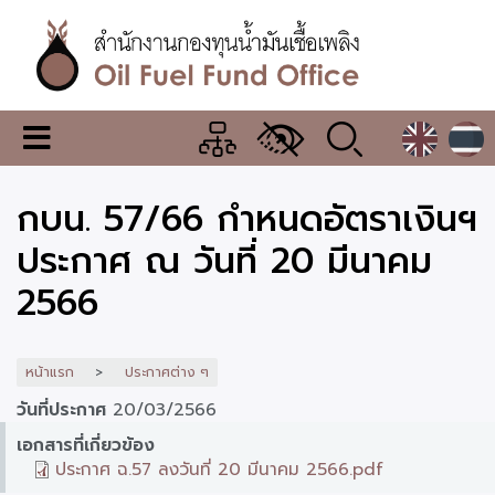
ข้าม
ไป
ยัง
เนื้อหา
หลัก
สำนักงาน
เมนู
กองทุน
เปลี่ยน
การ
น้ำมัน
กบน. 57/66 กำหนดอัตราเงินฯ
แสดง
ผล
เชื้อ
ประกาศ ณ วันที่ 20 มีนาคม
เพลิง
2566
หน้าแรก
ประกาศต่าง ๆ
วันที่ประกาศ
20/03/2566
เอกสารที่เกี่ยวข้อง
ประกาศ ฉ.57 ลงวันที่ 20 มีนาคม 2566.pdf