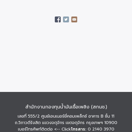
สำนักงานกองทุนน้ำมันเชื้อเพลิง (สกนช.)
เลขที่ 555/2 ศูนย์เอนเนอร์ยี่คอมเพล็กซ์ อาคาร B ชั้น 11
ถ.วิภาวดีรังสิต แขวงจตุจักร เขตจตุจักร กรุงเทพฯ 10900
เบอร์โทรศัพท์ติดต่อ
<-- Click
โทรสาร:
0 2140 3970