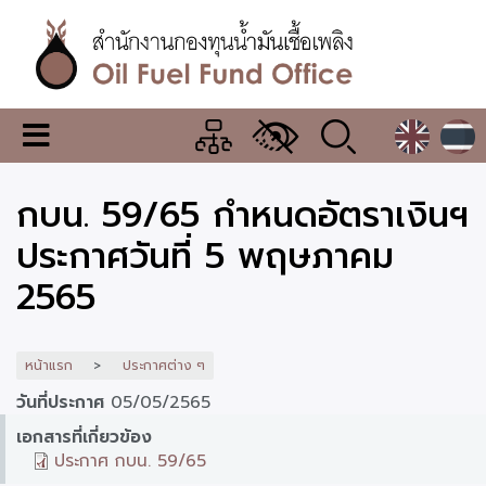
ข้าม
ไป
ยัง
เนื้อหา
หลัก
สำนักงาน
เมนู
กองทุน
เปลี่ยน
การ
น้ำมัน
กบน. 59/65 กำหนดอัตราเงินฯ
แสดง
ผล
เชื้อ
ประกาศวันที่ 5 พฤษภาคม
เพลิง
2565
หน้าแรก
ประกาศต่าง ๆ
วันที่ประกาศ
05/05/2565
เอกสารที่เกี่ยวข้อง
ประกาศ กบน. 59/65