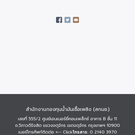
สำนักงานกองทุนน้ำมันเชื้อเพลิง (สกนช.)
เลขที่ 555/2 ศูนย์เอนเนอร์ยี่คอมเพล็กซ์ อาคาร B ชั้น 11
ถ.วิภาวดีรังสิต แขวงจตุจักร เขตจตุจักร กรุงเทพฯ 10900
เบอร์โทรศัพท์ติดต่อ
<-- Click
โทรสาร:
0 2140 3970