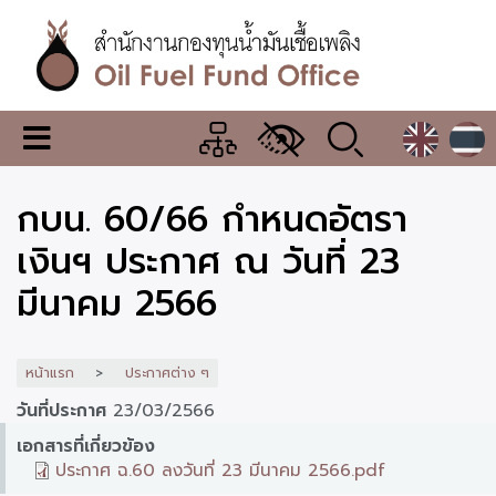
ข้าม
ไป
ยัง
เนื้อหา
หลัก
สำนักงาน
เมนู
กองทุน
เปลี่ยน
การ
น้ำมัน
กบน. 60/66 กำหนดอัตรา
แสดง
ผล
เชื้อ
เงินฯ ประกาศ ณ วันที่ 23
เพลิง
มีนาคม 2566
หน้าแรก
ประกาศต่าง ๆ
วันที่ประกาศ
23/03/2566
เอกสารที่เกี่ยวข้อง
ประกาศ ฉ.60 ลงวันที่ 23 มีนาคม 2566.pdf