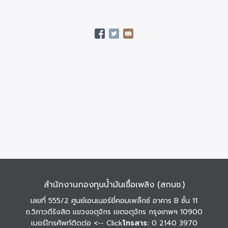
สำนักงานกองทุนน้ำมันเชื้อเพลิง (สกนช.)
เลขที่ 555/2 ศูนย์เอนเนอร์ยี่คอมเพล็กซ์ อาคาร B ชั้น 11
ถ.วิภาวดีรังสิต แขวงจตุจักร เขตจตุจักร กรุงเทพฯ 10900
เบอร์โทรศัพท์ติดต่อ
<-- Click
โทรสาร:
0 2140 3970