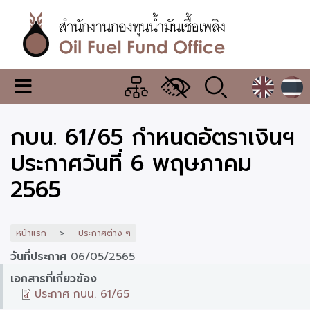
ข้าม
ไป
ยัง
เนื้อหา
หลัก
สำนักงาน
เมนู
กองทุน
เปลี่ยน
การ
น้ำมัน
กบน. 61/65 กำหนดอัตราเงินฯ
แสดง
ผล
เชื้อ
ประกาศวันที่ 6 พฤษภาคม
เพลิง
2565
หน้าแรก
ประกาศต่าง ๆ
วันที่ประกาศ
06/05/2565
เอกสารที่เกี่ยวข้อง
ประกาศ กบน. 61/65