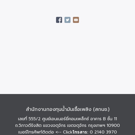
สำนักงานกองทุนน้ำมันเชื้อเพลิง (สกนช.)
เลขที่ 555/2 ศูนย์เอนเนอร์ยี่คอมเพล็กซ์ อาคาร B ชั้น 11
ถ.วิภาวดีรังสิต แขวงจตุจักร เขตจตุจักร กรุงเทพฯ 10900
เบอร์โทรศัพท์ติดต่อ
<-- Click
โทรสาร:
0 2140 3970