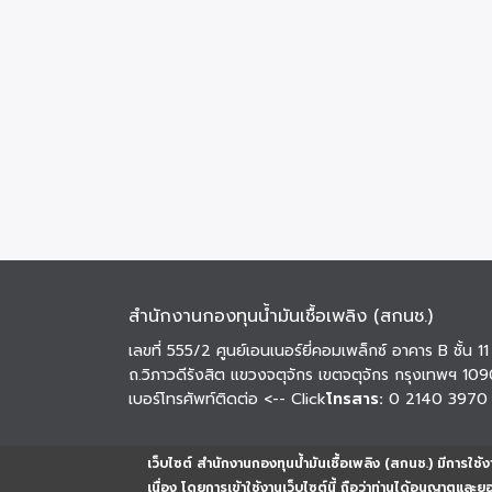
สำนักงานกองทุนน้ำมันเชื้อเพลิง (สกนช.)
เลขที่ 555/2 ศูนย์เอนเนอร์ยี่คอมเพล็กซ์ อาคาร B ชั้น 11
ถ.วิภาวดีรังสิต แขวงจตุจักร เขตจตุจักร กรุงเทพฯ 10
เบอร์โทรศัพท์ติดต่อ
<-- Click
โทรสาร:
0 2140 3970
เว็บไซต์ สำนักงานกองทุนน้ำมันเชื้อเพลิง (สกนช.) มีการใช้งา
เนื่อง โดยการเข้าใช้งานเว็บไซต์นี้ ถือว่าท่านได้อนุญาตและ