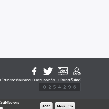
นโยบายการรักษาความมั่นคงปลอดภัย
นโยบายเว็บไซต์
254296
0
2
5
4
2
9
6
Analytic
ครั้ง
ไซต์ได้อย่างต่อ
ตกลง
More info
นช.)