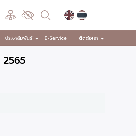
เมนู
เปลี่ยน
การ
แสดง
ประชาสัมพันธ์
E-Service
ติดต่อเรา
+
+
+
ผล
ม 2565