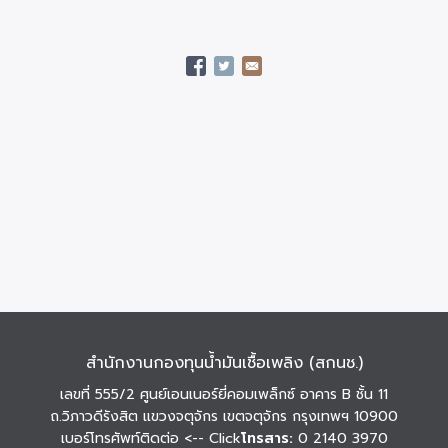
สำนักงานกองทุนน้ำมันเชื้อเพลิง (สกนช.)
เลขที่ 555/2 ศูนย์เอนเนอร์ยี่คอมเพล็กซ์ อาคาร B ชั้น 11
ถ.วิภาวดีรังสิต แขวงจตุจักร เขตจตุจักร กรุงเทพฯ 10900
เบอร์โทรศัพท์ติดต่อ
<-- Click
โทรสาร:
0 2140 3970