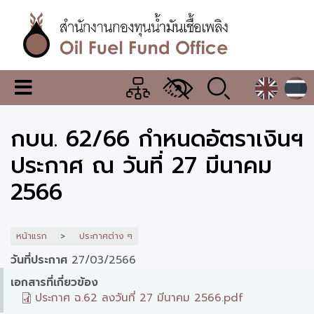
ข้าม
ไป
ยัง
เนื้อหา
หลัก
สำนักงาน
เมนู
กองทุน
เปลี่ยน
การ
น้ำมัน
กบน. 62/66 กำหนดอัตราเงินฯ
แสดง
ผล
เชื้อ
ประกาศ ณ วันที่ 27 มีนาคม
เพลิง
2566
หน้าแรก
ประกาศต่าง ๆ
วันที่ประกาศ
27/03/2566
เอกสารที่เกี่ยวข้อง
ประกาศ ฉ.62 ลงวันที่ 27 มีนาคม 2566.pdf