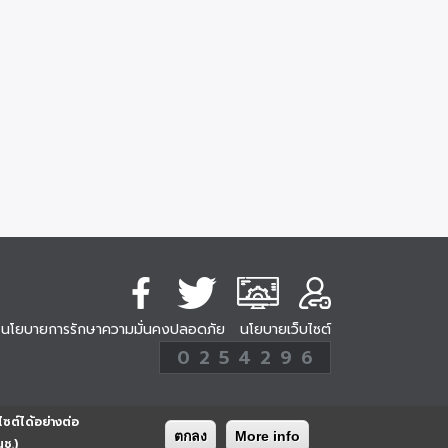
นโยบายการรักษาความมั่นคงปลอดภัย
นโยบายเว็บไซต์
254296
0
2
5
4
2
9
6
Analytic
ครั้ง
ไซต์ได้อย่างต่อ
ตกลง
More info
นช.)