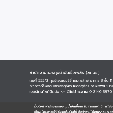
สำนักงานกองทุนน้ำมันเชื้อเพลิง (สกนช.)
เลขที่ 555/2 ศูนย์เอนเนอร์ยี่คอมเพล็กซ์ อาคาร B ชั้น 11
ถ.วิภาวดีรังสิต แขวงจตุจักร เขตจตุจักร กรุงเทพฯ 10
เบอร์โทรศัพท์ติดต่อ
<-- Click
โทรสาร:
0 2140 3970
เว็บไซต์ สำนักงานกองทุนน้ำมันเชื้อเพลิง (สกนช.) มีการใช้งา
เนื่อง โดยการเข้าใช้งานเว็บไซต์นี้ ถือว่าท่านได้อนุญาตและ