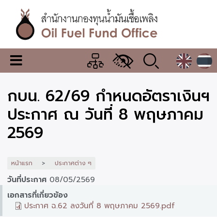
ข้าม
ไป
ยัง
เนื้อหา
หลัก
สำนักงาน
เมนู
กองทุน
เปลี่ยน
การ
น้ำมัน
กบน. 62/69 กำหนดอัตราเงินฯ
แสดง
ผล
เชื้อ
ประกาศ ณ วันที่ 8 พฤษภาคม
เพลิง
2569
หน้าแรก
ประกาศต่าง ๆ
วันที่ประกาศ
08/05/2569
เอกสารที่เกี่ยวข้อง
ประกาศ ฉ.62 ลงวันที่ 8 พฤษภาคม 2569.pdf