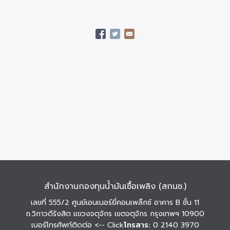
สำนักงานกองทุนน้ำมันเชื้อเพลิง (สกนช.)
เลขที่ 555/2 ศูนย์เอนเนอร์ยี่คอมเพล็กซ์ อาคาร B ชั้น 11
ถ.วิภาวดีรังสิต แขวงจตุจักร เขตจตุจักร กรุงเทพฯ 10900
เบอร์โทรศัพท์ติดต่อ
<-- Click
โทรสาร:
0 2140 3970