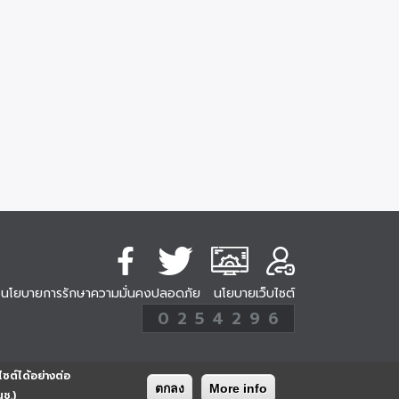
นโยบายการรักษาความมั่นคงปลอดภัย
นโยบายเว็บไซต์
254296
0
2
5
4
2
9
6
Analytic
ครั้ง
ไซต์ได้อย่างต่อ
ตกลง
More info
นช.)