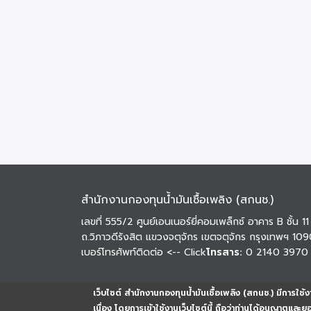
สำนักงานกองทุนน้ำมันเชื้อเพลิง (สกนช.)
เลขที่ 555/2 ศูนย์เอนเนอร์ยี่คอมเพล็กซ์ อาคาร B ชั้น 11
ถ.วิภาวดีรังสิต แขวงจตุจักร เขตจตุจักร กรุงเทพฯ 10
เบอร์โทรศัพท์ติดต่อ
<-- Click
โทรสาร:
0 2140 3970
เว็บไซต์ สำนักงานกองทุนน้ำมันเชื้อเพลิง (สกนช.) มีการใช้งา
เนื่อง โดยการเข้าใช้งานเว็บไซต์นี้ ถือว่าท่านได้อนุญาตและ