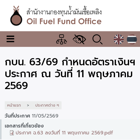
ข้าม
ไป
ยัง
เนื้อหา
หลัก
สำนักงาน
เมนู
กองทุน
เปลี่ยน
การ
น้ำมัน
กบน. 63/69 กำหนดอัตราเงินฯ
แสดง
ผล
เชื้อ
ประกาศ ณ วันที่ 11 พฤษภาคม
เพลิง
2569
หน้าแรก
ประกาศต่าง ๆ
วันที่ประกาศ
11/05/2569
เอกสารที่เกี่ยวข้อง
ประกาศ ฉ.63 ลงวันที่ 11 พฤษภาคม 2569.pdf