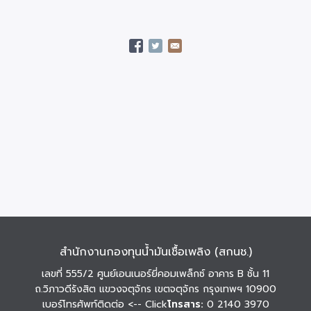
สำนักงานกองทุนน้ำมันเชื้อเพลิง (สกนช.)
เลขที่ 555/2 ศูนย์เอนเนอร์ยี่คอมเพล็กซ์ อาคาร B ชั้น 11
ถ.วิภาวดีรังสิต แขวงจตุจักร เขตจตุจักร กรุงเทพฯ 10900
เบอร์โทรศัพท์ติดต่อ
<-- Click
โทรสาร:
0 2140 3970