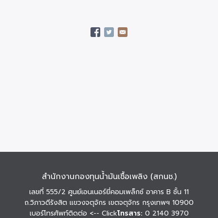
สำนักงานกองทุนน้ำมันเชื้อเพลิง (สกนช.)
เลขที่ 555/2 ศูนย์เอนเนอร์ยี่คอมเพล็กซ์ อาคาร B ชั้น 11
ถ.วิภาวดีรังสิต แขวงจตุจักร เขตจตุจักร กรุงเทพฯ 10900
เบอร์โทรศัพท์ติดต่อ
<-- Click
โทรสาร:
0 2140 3970