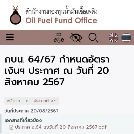
ข้าม
ไป
ยัง
เนื้อหา
หลัก
สำนักงาน
เมนู
กองทุน
เปลี่ยน
การ
น้ำมัน
กบน. 64/67 กำหนดอัตรา
แสดง
ผล
เชื้อ
เงินฯ ประกาศ ณ วันที่ 20
เพลิง
สิงหาคม 2567
หน้าแรก
ประกาศต่าง ๆ
วันที่ประกาศ
20/08/2567
เอกสารที่เกี่ยวข้อง
ประกาศ ฉ.64 ลงวันที่ 20 สิงหาคม 2567.pdf