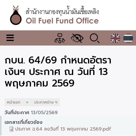
ข้าม
ไป
ยัง
เนื้อหา
หลัก
สำนักงาน
เมนู
กองทุน
เปลี่ยน
การ
น้ำมัน
กบน. 64/69 กำหนดอัตรา
แสดง
ผล
เชื้อ
เงินฯ ประกาศ ณ วันที่ 13
เพลิง
พฤษภาคม 2569
หน้าแรก
ประกาศต่าง ๆ
วันที่ประกาศ
13/05/2569
เอกสารที่เกี่ยวข้อง
ประกาศ ฉ.64 ลงวันที่ 13 พฤษภาคม 2569.pdf