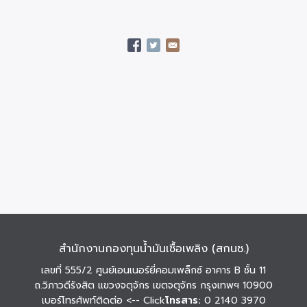
สำนักงานกองทุนน้ำมันเชื้อเพลิง (สกนช.)
เลขที่ 555/2 ศูนย์เอนเนอร์ยี่คอมเพล็กซ์ อาคาร B ชั้น 11
ถ.วิภาวดีรังสิต แขวงจตุจักร เขตจตุจักร กรุงเทพฯ 10900
เบอร์โทรศัพท์ติดต่อ
<-- Click
โทรสาร:
0 2140 3970