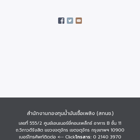
สำนักงานกองทุนน้ำมันเชื้อเพลิง (สกนช.)
เลขที่ 555/2 ศูนย์เอนเนอร์ยี่คอมเพล็กซ์ อาคาร B ชั้น 11
ถ.วิภาวดีรังสิต แขวงจตุจักร เขตจตุจักร กรุงเทพฯ 10900
เบอร์โทรศัพท์ติดต่อ
<-- Click
โทรสาร:
0 2140 3970