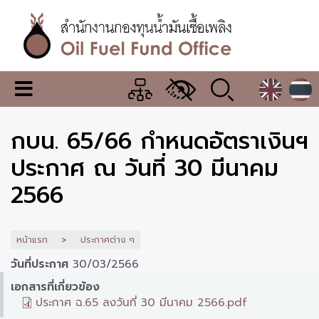
ข้าม
ไป
ยัง
เนื้อหา
หลัก
สำนักงาน
เมนู
กองทุน
เปลี่ยน
การ
น้ำมัน
กบน. 65/66 กำหนดอัตราเงินฯ
แสดง
ผล
เชื้อ
ประกาศ ณ วันที่ 30 มีนาคม
เพลิง
2566
หน้าแรก
ประกาศต่าง ๆ
วันที่ประกาศ
30/03/2566
เอกสารที่เกี่ยวข้อง
ประกาศ ฉ.65 ลงวันที่ 30 มีนาคม 2566.pdf