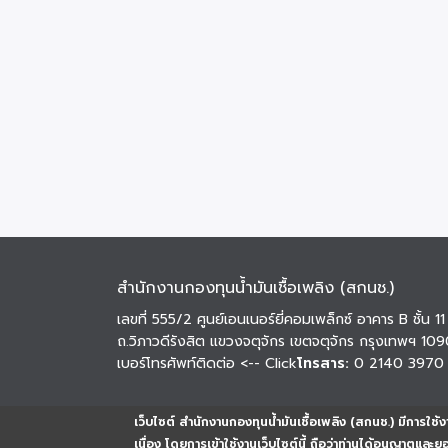
สำนักงานกองทุนน้ำมันเชื้อเพลิง (สกนช.)
เลขที่ 555/2 ศูนย์เอนเนอร์ยี่คอมเพล็กซ์ อาคาร B ชั้น 11
ถ.วิภาวดีรังสิต แขวงจตุจักร เขตจตุจักร กรุงเทพฯ 10
เบอร์โทรศัพท์ติดต่อ
<-- Click
โทรสาร:
0 2140 3970
เว็บไซต์ สำนักงานกองทุนน้ำมันเชื้อเพลิง (สกนช.) มีการใช้งา
เนื่อง โดยการเข้าใช้งานเว็บไซต์นี้ ถือว่าท่านได้อนุญาตและ