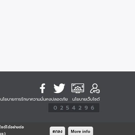
นโยบายการรักษาความมั่นคงปลอดภัย
นโยบายเว็บไซต์
254296
0
2
5
4
2
9
6
Analytic
ครั้ง
ไซต์ได้อย่างต่อ
ตกลง
More info
นช.)