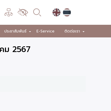
เมนู
เปลี่ยน
การ
แสดง
ประชาสัมพันธ์
E-Service
ติดต่อเรา
+
+
+
ผล
าคม 2567