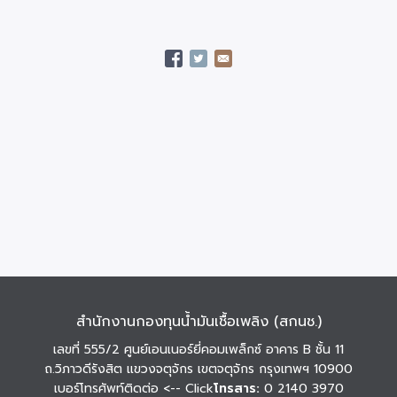
สำนักงานกองทุนน้ำมันเชื้อเพลิง (สกนช.)
เลขที่ 555/2 ศูนย์เอนเนอร์ยี่คอมเพล็กซ์ อาคาร B ชั้น 11
ถ.วิภาวดีรังสิต แขวงจตุจักร เขตจตุจักร กรุงเทพฯ 10900
เบอร์โทรศัพท์ติดต่อ
<-- Click
โทรสาร:
0 2140 3970