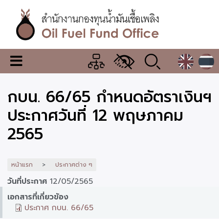
ข้าม
ไป
ยัง
เนื้อหา
หลัก
สำนักงาน
เมนู
กองทุน
เปลี่ยน
การ
น้ำมัน
กบน. 66/65 กำหนดอัตราเงินฯ
แสดง
ผล
เชื้อ
ประกาศวันที่ 12 พฤษภาคม
เพลิง
2565
หน้าแรก
ประกาศต่าง ๆ
วันที่ประกาศ
12/05/2565
เอกสารที่เกี่ยวข้อง
ประกาศ กบน. 66/65