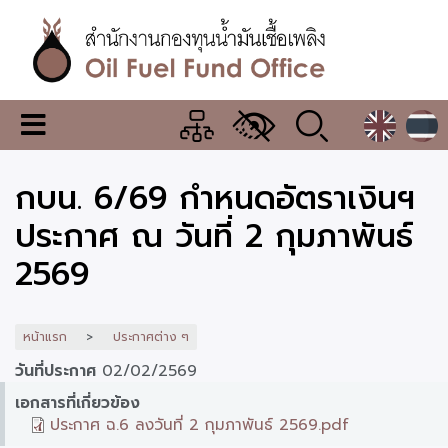
ข้าม
ไป
ยัง
เนื้อหา
หลัก
สำนักงาน
เมนู
กองทุน
เปลี่ยน
การ
น้ำมัน
กบน. 6/69 กำหนดอัตราเงินฯ
แสดง
ผล
เชื้อ
ประกาศ ณ วันที่ 2 กุมภาพันธ์
เพลิง
2569
หน้าแรก
ประกาศต่าง ๆ
วันที่ประกาศ
02/02/2569
เอกสารที่เกี่ยวข้อง
ประกาศ ฉ.6 ลงวันที่ 2 กุมภาพันธ์ 2569.pdf