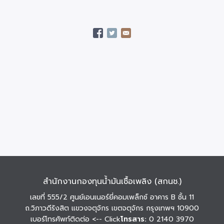
สำนักงานกองทุนน้ำมันเชื้อเพลิง (สกนช.)
เลขที่ 555/2 ศูนย์เอนเนอร์ยี่คอมเพล็กซ์ อาคาร B ชั้น 11
ถ.วิภาวดีรังสิต แขวงจตุจักร เขตจตุจักร กรุงเทพฯ 10900
เบอร์โทรศัพท์ติดต่อ
<-- Click
โทรสาร:
0 2140 3970