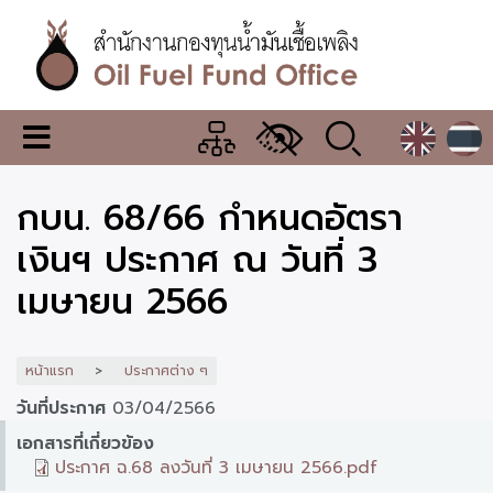
ข้าม
ไป
ยัง
เนื้อหา
หลัก
สำนักงาน
เมนู
กองทุน
เปลี่ยน
การ
น้ำมัน
กบน. 68/66 กำหนดอัตรา
แสดง
ผล
เชื้อ
เงินฯ ประกาศ ณ วันที่ 3
เพลิง
เมษายน 2566
หน้าแรก
ประกาศต่าง ๆ
วันที่ประกาศ
03/04/2566
เอกสารที่เกี่ยวข้อง
ประกาศ ฉ.68 ลงวันที่ 3 เมษายน 2566.pdf