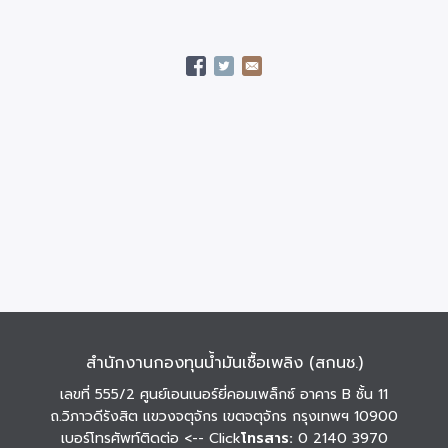
สำนักงานกองทุนน้ำมันเชื้อเพลิง (สกนช.)
เลขที่ 555/2 ศูนย์เอนเนอร์ยี่คอมเพล็กซ์ อาคาร B ชั้น 11
ถ.วิภาวดีรังสิต แขวงจตุจักร เขตจตุจักร กรุงเทพฯ 10900
เบอร์โทรศัพท์ติดต่อ
<-- Click
โทรสาร:
0 2140 3970