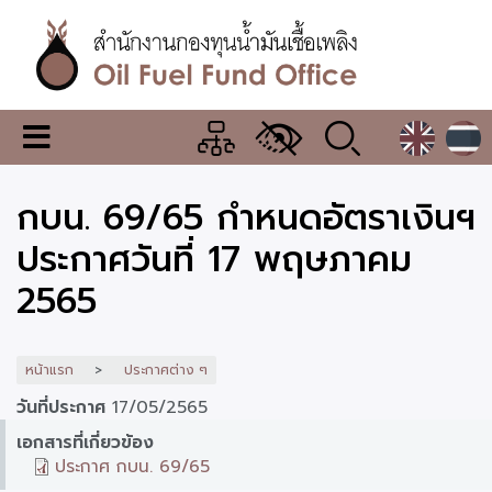
ข้าม
ไป
ยัง
เนื้อหา
หลัก
สำนักงาน
เมนู
กองทุน
เปลี่ยน
การ
น้ำมัน
กบน. 69/65 กำหนดอัตราเงินฯ
แสดง
ผล
เชื้อ
ประกาศวันที่ 17 พฤษภาคม
เพลิง
2565
หน้าแรก
ประกาศต่าง ๆ
วันที่ประกาศ
17/05/2565
เอกสารที่เกี่ยวข้อง
ประกาศ กบน. 69/65