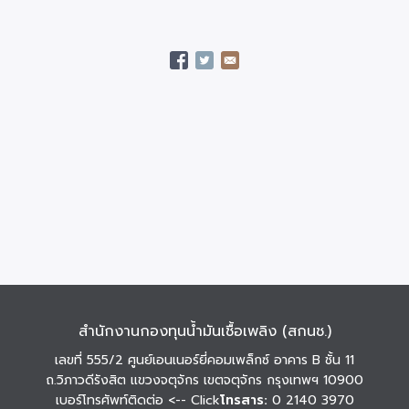
สำนักงานกองทุนน้ำมันเชื้อเพลิง (สกนช.)
เลขที่ 555/2 ศูนย์เอนเนอร์ยี่คอมเพล็กซ์ อาคาร B ชั้น 11
ถ.วิภาวดีรังสิต แขวงจตุจักร เขตจตุจักร กรุงเทพฯ 10900
เบอร์โทรศัพท์ติดต่อ
<-- Click
โทรสาร:
0 2140 3970