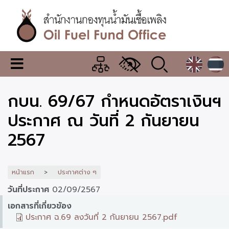
ข้าม
ไป
ยัง
เนื้อหา
หลัก
สำนักงาน
เมนู
กองทุน
เปลี่ยน
การ
น้ำมัน
กบน. 69/67 กำหนดอัตราเงินฯ
แสดง
ผล
เชื้อ
ประกาศ ณ วันที่ 2 กันยายน
เพลิง
2567
หน้าแรก
ประกาศต่าง ๆ
วันที่ประกาศ
02/09/2567
เอกสารที่เกี่ยวข้อง
ประกาศ ฉ.69 ลงวันที่ 2 กันยายน 2567.pdf