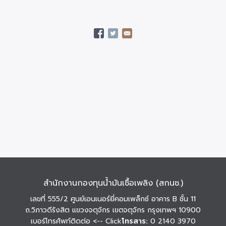
สำนักงานกองทุนน้ำมันเชื้อเพลิง (สกนช.)
เลขที่ 555/2 ศูนย์เอนเนอร์ยี่คอมเพล็กซ์ อาคาร B ชั้น 11
ถ.วิภาวดีรังสิต แขวงจตุจักร เขตจตุจักร กรุงเทพฯ 10900
เบอร์โทรศัพท์ติดต่อ
<-- Click
โทรสาร:
0 2140 3970