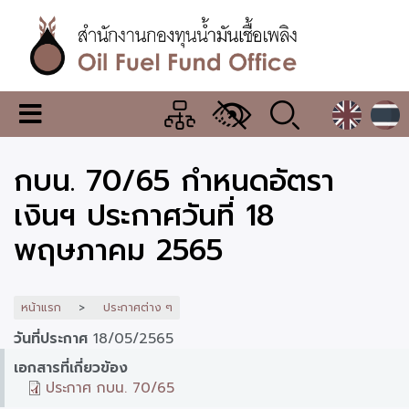
ข้าม
ไป
ยัง
เนื้อหา
หลัก
สำนักงาน
เมนู
กองทุน
เปลี่ยน
การ
น้ำมัน
กบน. 70/65 กำหนดอัตรา
แสดง
ผล
เชื้อ
เงินฯ ประกาศวันที่ 18
เพลิง
พฤษภาคม 2565
หน้าแรก
ประกาศต่าง ๆ
วันที่ประกาศ
18/05/2565
เอกสารที่เกี่ยวข้อง
ประกาศ กบน. 70/65