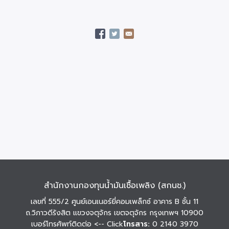
สำนักงานกองทุนน้ำมันเชื้อเพลิง (สกนช.)
เลขที่ 555/2 ศูนย์เอนเนอร์ยี่คอมเพล็กซ์ อาคาร B ชั้น 11
ถ.วิภาวดีรังสิต แขวงจตุจักร เขตจตุจักร กรุงเทพฯ 10900
เบอร์โทรศัพท์ติดต่อ
<-- Click
โทรสาร:
0 2140 3970