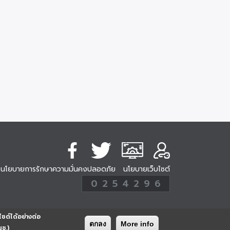
นโยบายการรักษาความมั่นคงปลอดภัย
นโยบายเว็บไซต์
254296
0
2
5
4
2
9
6
Analytic
ครั้ง
ไซต์ได้อย่างต่อ
ตกลง
More info
นช.)