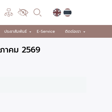
เมนู
เปลี่ยน
การ
แสดง
ประชาสัมพันธ์
E-Service
ติดต่อเรา
+
+
+
ผล
ษภาคม 2569