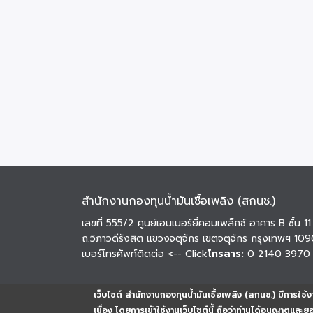
สำนักงานกองทุนน้ำมันเชื้อเพลิง (สกนช.)
เลขที่ 555/2 ศูนย์เอนเนอร์ยี่คอมเพล็กซ์ อาคาร B ชั้น 11
ถ.วิภาวดีรังสิต แขวงจตุจักร เขตจตุจักร กรุงเทพฯ 10
เบอร์โทรศัพท์ติดต่อ
<-- Click
โทรสาร:
0 2140 3970
เว็บไซต์ สำนักงานกองทุนน้ำมันเชื้อเพลิง (สกนช.) มีการใช้งา
เนื่อง โดยการเข้าใช้งานเว็บไซต์นี้ ถือว่าท่านได้อนุญาตและ