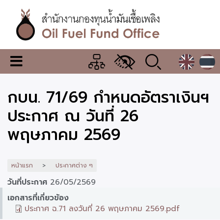
ข้าม
ไป
ยัง
เนื้อหา
หลัก
สำนักงาน
เมนู
กองทุน
เปลี่ยน
การ
น้ำมัน
กบน. 71/69 กำหนดอัตราเงินฯ
แสดง
ผล
เชื้อ
ประกาศ ณ วันที่ 26
เพลิง
พฤษภาคม 2569
หน้าแรก
ประกาศต่าง ๆ
วันที่ประกาศ
26/05/2569
เอกสารที่เกี่ยวข้อง
ประกาศ ฉ.71 ลงวันที่ 26 พฤษภาคม 2569.pdf