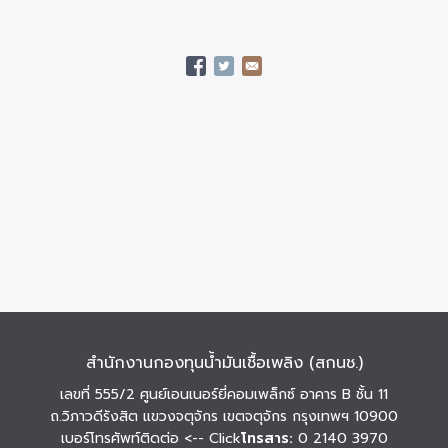
สำนักงานกองทุนน้ำมันเชื้อเพลิง (สกนช.)
เลขที่ 555/2 ศูนย์เอนเนอร์ยี่คอมเพล็กซ์ อาคาร B ชั้น 11
ถ.วิภาวดีรังสิต แขวงจตุจักร เขตจตุจักร กรุงเทพฯ 10900
เบอร์โทรศัพท์ติดต่อ
<-- Click
โทรสาร:
0 2140 3970