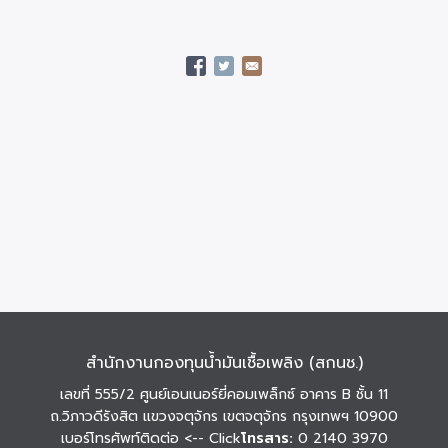
สำนักงานกองทุนน้ำมันเชื้อเพลิง (สกนช.)
เลขที่ 555/2 ศูนย์เอนเนอร์ยี่คอมเพล็กซ์ อาคาร B ชั้น 11
ถ.วิภาวดีรังสิต แขวงจตุจักร เขตจตุจักร กรุงเทพฯ 10900
เบอร์โทรศัพท์ติดต่อ
<-- Click
โทรสาร:
0 2140 3970