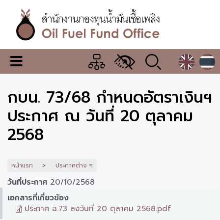
ข้าม
ไป
ยัง
เนื้อหา
หลัก
สำนักงาน
เมนู
กองทุน
เปลี่ยน
การ
น้ำมัน
กบน. 73/68 กำหนดอัตราเงินฯ
แสดง
ผล
เชื้อ
ประกาศ ณ วันที่ 20 ตุลาคม
เพลิง
2568
หน้าแรก
ประกาศต่าง ๆ
วันที่ประกาศ
20/10/2568
เอกสารที่เกี่ยวข้อง
ประกาศ ฉ.73 ลงวันที่ 20 ตุลาคม 2568.pdf