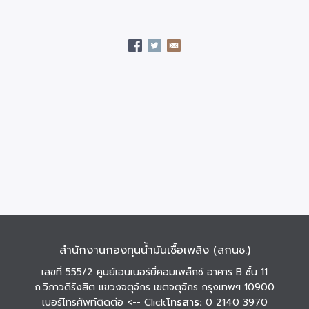
สำนักงานกองทุนน้ำมันเชื้อเพลิง (สกนช.)
เลขที่ 555/2 ศูนย์เอนเนอร์ยี่คอมเพล็กซ์ อาคาร B ชั้น 11
ถ.วิภาวดีรังสิต แขวงจตุจักร เขตจตุจักร กรุงเทพฯ 10900
เบอร์โทรศัพท์ติดต่อ
<-- Click
โทรสาร:
0 2140 3970