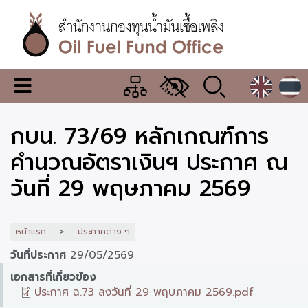
ข้าม
ไป
ยัง
เนื้อหา
หลัก
สำนักงาน
เมนู
กองทุน
เปลี่ยน
การ
น้ำมัน
กบน. 73/69 หลักเกณฑ์การ
แสดง
ผล
เชื้อ
คำนวณอัตราเงินฯ ประกาศ ณ
เพลิง
วันที่ 29 พฤษภาคม 2569
หน้าแรก
ประกาศต่าง ๆ
วันที่ประกาศ
29/05/2569
เอกสารที่เกี่ยวข้อง
ประกาศ ฉ.73 ลงวันที่ 29 พฤษภาคม 2569.pdf