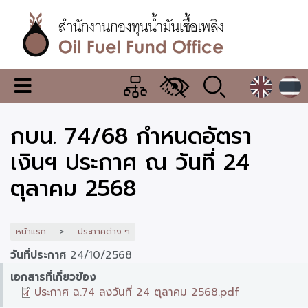
ข้าม
ไป
ยัง
เนื้อหา
หลัก
สำนักงาน
เมนู
กองทุน
เปลี่ยน
การ
น้ำมัน
กบน. 74/68 กำหนดอัตรา
แสดง
ผล
เชื้อ
เงินฯ ประกาศ ณ วันที่ 24
เพลิง
ตุลาคม 2568
หน้าแรก
ประกาศต่าง ๆ
วันที่ประกาศ
24/10/2568
เอกสารที่เกี่ยวข้อง
ประกาศ ฉ.74 ลงวันที่ 24 ตุลาคม 2568.pdf