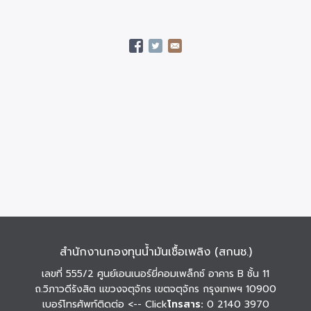
สำนักงานกองทุนน้ำมันเชื้อเพลิง (สกนช.)
เลขที่ 555/2 ศูนย์เอนเนอร์ยี่คอมเพล็กซ์ อาคาร B ชั้น 11
ถ.วิภาวดีรังสิต แขวงจตุจักร เขตจตุจักร กรุงเทพฯ 10900
เบอร์โทรศัพท์ติดต่อ
<-- Click
โทรสาร:
0 2140 3970