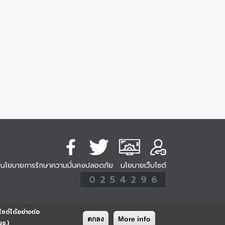
นโยบายการรักษาความมั่นคงปลอดภัย
นโยบายเว็บไซต์
254296
0
2
5
4
2
9
6
Analytic
ครั้ง
ไซต์ได้อย่างต่อ
ตกลง
More info
นช.)