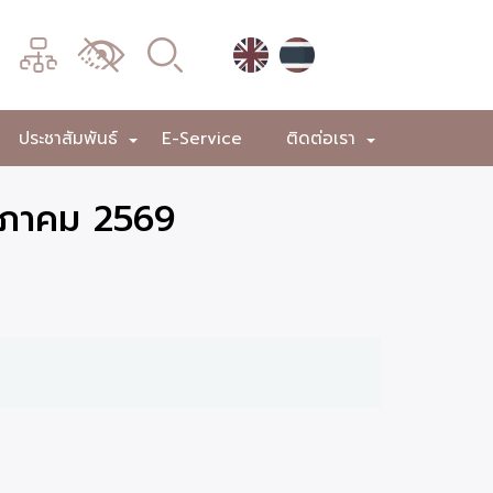
เมนู
เปลี่ยน
การ
แสดง
ประชาสัมพันธ์
E-Service
ติดต่อเรา
+
+
+
ผล
ษภาคม 2569