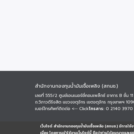
สำนักงานกองทุนน้ำมันเชื้อเพลิง (สกนช.)
เลขที่ 555/2 ศูนย์เอนเนอร์ยี่คอมเพล็กซ์ อาคาร B ชั้น 11
ถ.วิภาวดีรังสิต แขวงจตุจักร เขตจตุจักร กรุงเทพฯ 10
เบอร์โทรศัพท์ติดต่อ
<-- Click
โทรสาร:
0 2140 3970
เว็บไซต์ สำนักงานกองทุนน้ำมันเชื้อเพลิง (สกนช.) มีการใช้งา
เนื่อง โดยการเข้าใช้งานเว็บไซต์นี้ ถือว่าท่านได้อนุญาตและ