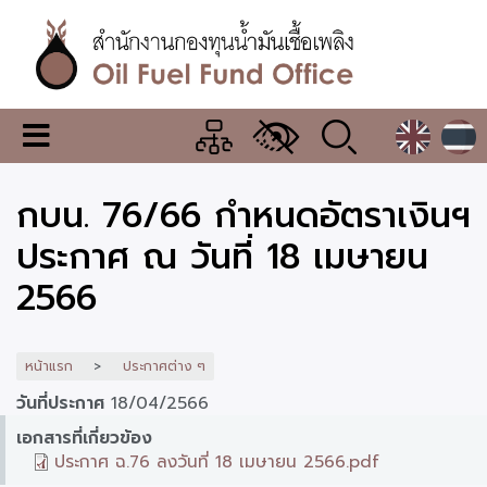
ข้าม
ไป
ยัง
เนื้อหา
หลัก
สำนักงาน
เมนู
กองทุน
เปลี่ยน
การ
น้ำมัน
กบน. 76/66 กำหนดอัตราเงินฯ
แสดง
ผล
เชื้อ
ประกาศ ณ วันที่ 18 เมษายน
เพลิง
2566
หน้าแรก
ประกาศต่าง ๆ
วันที่ประกาศ
18/04/2566
เอกสารที่เกี่ยวข้อง
ประกาศ ฉ.76 ลงวันที่ 18 เมษายน 2566.pdf