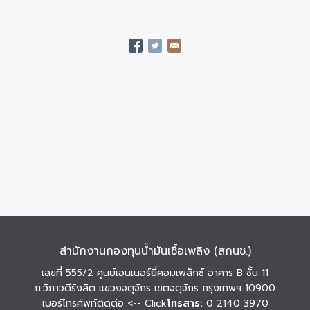
สำนักงานกองทุนน้ำมันเชื้อเพลิง (สกนช.)
เลขที่ 555/2 ศูนย์เอนเนอร์ยี่คอมเพล็กซ์ อาคาร B ชั้น 11
ถ.วิภาวดีรังสิต แขวงจตุจักร เขตจตุจักร กรุงเทพฯ 10900
เบอร์โทรศัพท์ติดต่อ
<-- Click
โทรสาร:
0 2140 3970