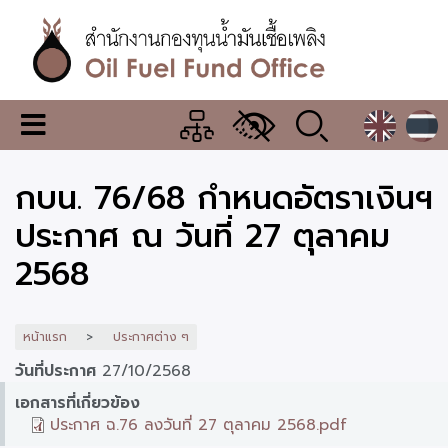
ข้าม
ไป
ยัง
เนื้อหา
หลัก
สำนักงาน
เมนู
กองทุน
เปลี่ยน
การ
น้ำมัน
กบน. 76/68 กำหนดอัตราเงินฯ
แสดง
ผล
เชื้อ
ประกาศ ณ วันที่ 27 ตุลาคม
เพลิง
2568
หน้าแรก
ประกาศต่าง ๆ
วันที่ประกาศ
27/10/2568
เอกสารที่เกี่ยวข้อง
ประกาศ ฉ.76 ลงวันที่ 27 ตุลาคม 2568.pdf