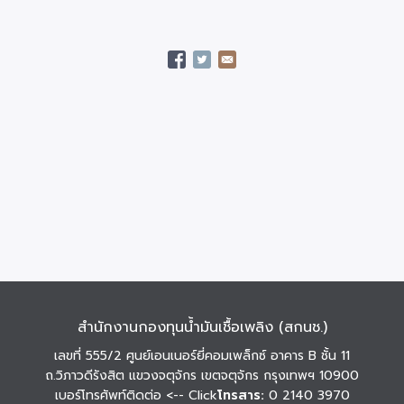
สำนักงานกองทุนน้ำมันเชื้อเพลิง (สกนช.)
เลขที่ 555/2 ศูนย์เอนเนอร์ยี่คอมเพล็กซ์ อาคาร B ชั้น 11
ถ.วิภาวดีรังสิต แขวงจตุจักร เขตจตุจักร กรุงเทพฯ 10900
เบอร์โทรศัพท์ติดต่อ
<-- Click
โทรสาร:
0 2140 3970