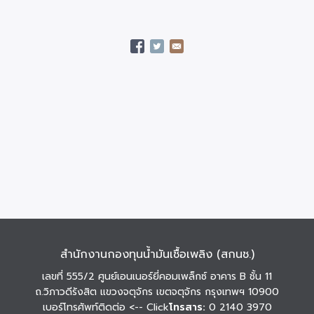
สำนักงานกองทุนน้ำมันเชื้อเพลิง (สกนช.)
เลขที่ 555/2 ศูนย์เอนเนอร์ยี่คอมเพล็กซ์ อาคาร B ชั้น 11
ถ.วิภาวดีรังสิต แขวงจตุจักร เขตจตุจักร กรุงเทพฯ 10900
เบอร์โทรศัพท์ติดต่อ
<-- Click
โทรสาร:
0 2140 3970