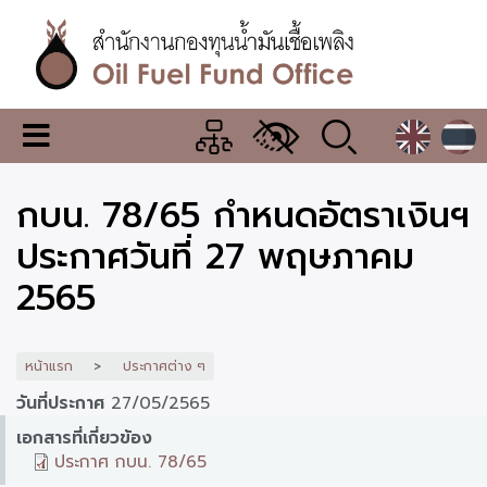
ข้าม
ไป
ยัง
เนื้อหา
หลัก
สำนักงาน
เมนู
กองทุน
เปลี่ยน
การ
น้ำมัน
กบน. 78/65 กำหนดอัตราเงินฯ
แสดง
ผล
เชื้อ
ประกาศวันที่ 27 พฤษภาคม
เพลิง
2565
หน้าแรก
ประกาศต่าง ๆ
วันที่ประกาศ
27/05/2565
เอกสารที่เกี่ยวข้อง
ประกาศ กบน. 78/65