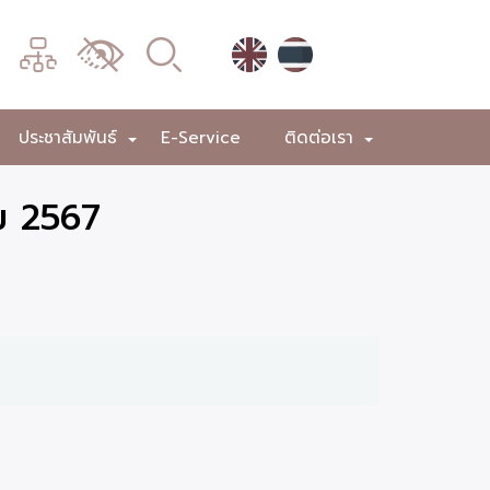
เมนู
เปลี่ยน
การ
แสดง
ประชาสัมพันธ์
E-Service
ติดต่อเรา
+
+
+
ผล
ม 2567