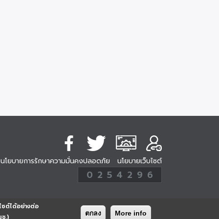
นโยบายการรักษาความมั่นคงปลอดภัย
นโยบายเว็บไซต์
254296
0
2
5
4
2
9
6
Analytic
ครั้ง
ไซต์ได้อย่างต่อ
ตกลง
More info
นช.)