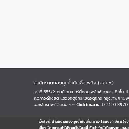
สำนักงานกองทุนน้ำมันเชื้อเพลิง (สกนช.)
เลขที่ 555/2 ศูนย์เอนเนอร์ยี่คอมเพล็กซ์ อาคาร B ชั้น 11
ถ.วิภาวดีรังสิต แขวงจตุจักร เขตจตุจักร กรุงเทพฯ 10
เบอร์โทรศัพท์ติดต่อ
<-- Click
โทรสาร:
0 2140 3970
เว็บไซต์ สำนักงานกองทุนน้ำมันเชื้อเพลิง (สกนช.) มีการใช้งา
เนื่อง โดยการเข้าใช้งานเว็บไซต์นี้ ถือว่าท่านได้อนุญาตและ