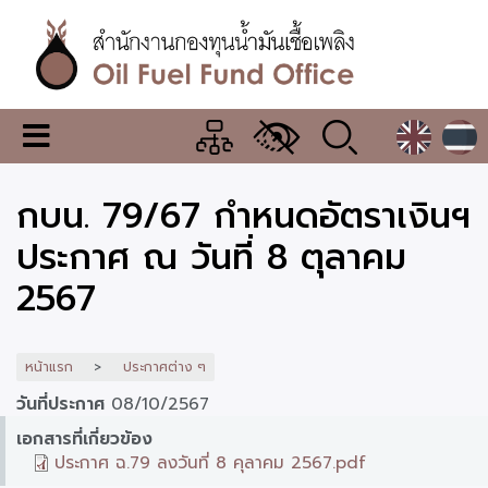
ข้าม
ไป
ยัง
เนื้อหา
หลัก
สำนักงาน
เมนู
กองทุน
เปลี่ยน
การ
น้ำมัน
กบน. 79/67 กำหนดอัตราเงินฯ
แสดง
ผล
เชื้อ
ประกาศ ณ วันที่ 8 ตุลาคม
เพลิง
2567
หน้าแรก
ประกาศต่าง ๆ
วันที่ประกาศ
08/10/2567
เอกสารที่เกี่ยวข้อง
ประกาศ ฉ.79 ลงวันที่ 8 คุลาคม 2567.pdf