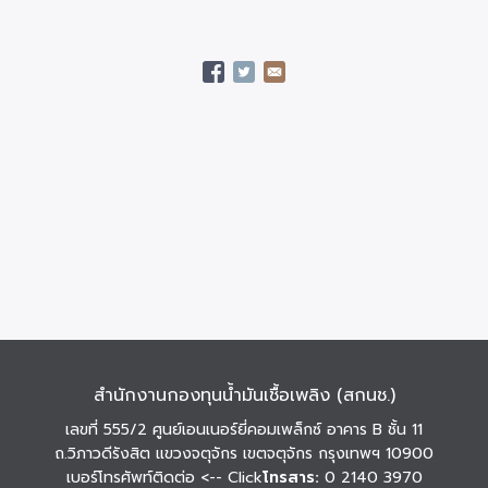
สำนักงานกองทุนน้ำมันเชื้อเพลิง (สกนช.)
เลขที่ 555/2 ศูนย์เอนเนอร์ยี่คอมเพล็กซ์ อาคาร B ชั้น 11
ถ.วิภาวดีรังสิต แขวงจตุจักร เขตจตุจักร กรุงเทพฯ 10900
เบอร์โทรศัพท์ติดต่อ
<-- Click
โทรสาร:
0 2140 3970