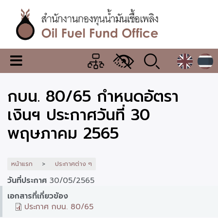
ข้าม
ไป
ยัง
เนื้อหา
หลัก
สำนักงาน
เมนู
กองทุน
เปลี่ยน
การ
น้ำมัน
กบน. 80/65 กำหนดอัตรา
แสดง
ผล
เชื้อ
เงินฯ ประกาศวันที่ 30
เพลิง
พฤษภาคม 2565
หน้าแรก
ประกาศต่าง ๆ
วันที่ประกาศ
30/05/2565
เอกสารที่เกี่ยวข้อง
ประกาศ กบน. 80/65