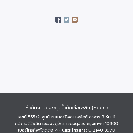
สำนักงานกองทุนน้ำมันเชื้อเพลิง (สกนช.)
เลขที่ 555/2 ศูนย์เอนเนอร์ยี่คอมเพล็กซ์ อาคาร B ชั้น 11
ถ.วิภาวดีรังสิต แขวงจตุจักร เขตจตุจักร กรุงเทพฯ 10900
เบอร์โทรศัพท์ติดต่อ
<-- Click
โทรสาร:
0 2140 3970