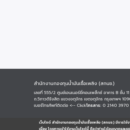
สำนักงานกองทุนน้ำมันเชื้อเพลิง (สกนช.)
เลขที่ 555/2 ศูนย์เอนเนอร์ยี่คอมเพล็กซ์ อาคาร B ชั้น 11
ถ.วิภาวดีรังสิต แขวงจตุจักร เขตจตุจักร กรุงเทพฯ 10
เบอร์โทรศัพท์ติดต่อ
<-- Click
โทรสาร:
0 2140 3970
เว็บไซต์ สำนักงานกองทุนน้ำมันเชื้อเพลิง (สกนช.) มีการใช้งา
เนื่อง โดยการเข้าใช้งานเว็บไซต์นี้ ถือว่าท่านได้อนุญาตและ