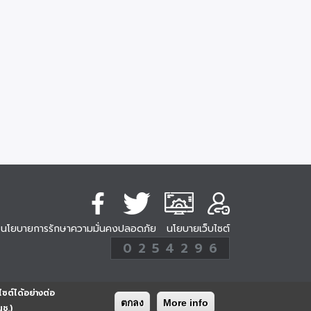
นโยบายการรักษาความมั่นคงปลอดภัย
นโยบายเว็บไซต์
254296
0
2
5
4
2
9
6
Analytic
ครั้ง
ไซต์ได้อย่างต่อ
ตกลง
More info
นช.)