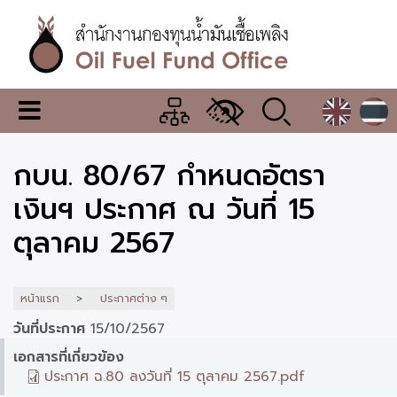
ข้าม
ไป
ยัง
เนื้อหา
หลัก
สำนักงาน
เมนู
กองทุน
เปลี่ยน
การ
น้ำมัน
กบน. 80/67 กำหนดอัตรา
แสดง
ผล
เชื้อ
เงินฯ ประกาศ ณ วันที่ 15
เพลิง
ตุลาคม 2567
หน้าแรก
ประกาศต่าง ๆ
วันที่ประกาศ
15/10/2567
เอกสารที่เกี่ยวข้อง
ประกาศ ฉ.80 ลงวันที่ 15 ตุลาคม 2567.pdf