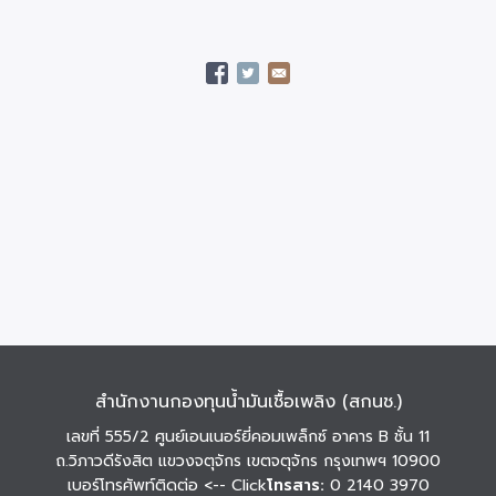
สำนักงานกองทุนน้ำมันเชื้อเพลิง (สกนช.)
เลขที่ 555/2 ศูนย์เอนเนอร์ยี่คอมเพล็กซ์ อาคาร B ชั้น 11
ถ.วิภาวดีรังสิต แขวงจตุจักร เขตจตุจักร กรุงเทพฯ 10900
เบอร์โทรศัพท์ติดต่อ
<-- Click
โทรสาร:
0 2140 3970