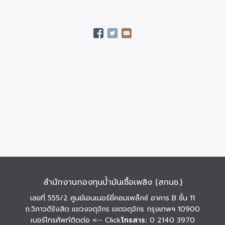
สำนักงานกองทุนน้ำมันเชื้อเพลิง (สกนช.)
เลขที่ 555/2 ศูนย์เอนเนอร์ยี่คอมเพล็กซ์ อาคาร B ชั้น 11
ถ.วิภาวดีรังสิต แขวงจตุจักร เขตจตุจักร กรุงเทพฯ 10900
เบอร์โทรศัพท์ติดต่อ
<-- Click
โทรสาร:
0 2140 3970