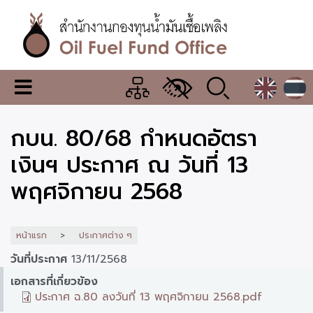
ข้าม
ไป
ยัง
เนื้อหา
หลัก
สำนักงาน
เมนู
กองทุน
เปลี่ยน
การ
น้ำมัน
กบน. 80/68 กำหนดอัตรา
แสดง
ผล
เชื้อ
เงินฯ ประกาศ ณ วันที่ 13
เพลิง
พฤศจิกายน 2568
หน้าแรก
ประกาศต่าง ๆ
วันที่ประกาศ
13/11/2568
เอกสารที่เกี่ยวข้อง
ประกาศ ฉ.80 ลงวันที่ 13 พฤศจิกายน 2568.pdf