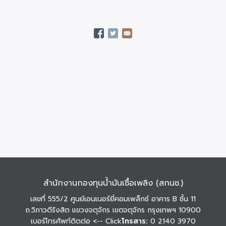
สำนักงานกองทุนน้ำมันเชื้อเพลิง (สกนช.)
เลขที่ 555/2 ศูนย์เอนเนอร์ยี่คอมเพล็กซ์ อาคาร B ชั้น 11
ถ.วิภาวดีรังสิต แขวงจตุจักร เขตจตุจักร กรุงเทพฯ 10900
เบอร์โทรศัพท์ติดต่อ
<-- Click
โทรสาร:
0 2140 3970