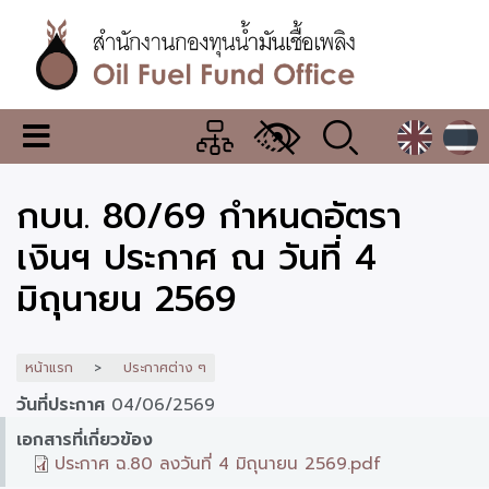
ข้าม
ไป
ยัง
เนื้อหา
หลัก
สำนักงาน
เมนู
กองทุน
เปลี่ยน
การ
น้ำมัน
กบน. 80/69 กำหนดอัตรา
แสดง
ผล
เชื้อ
เงินฯ ประกาศ ณ วันที่ 4
เพลิง
มิถุนายน 2569
หน้าแรก
ประกาศต่าง ๆ
วันที่ประกาศ
04/06/2569
เอกสารที่เกี่ยวข้อง
ประกาศ ฉ.80 ลงวันที่ 4 มิถุนายน 2569.pdf