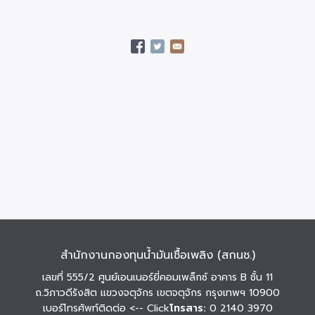
สำนักงานกองทุนน้ำมันเชื้อเพลิง (สกนช.)
เลขที่ 555/2 ศูนย์เอนเนอร์ยี่คอมเพล็กซ์ อาคาร B ชั้น 11
ถ.วิภาวดีรังสิต แขวงจตุจักร เขตจตุจักร กรุงเทพฯ 10900
เบอร์โทรศัพท์ติดต่อ
<-- Click
โทรสาร:
0 2140 3970