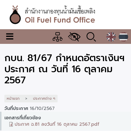
ข้าม
ไป
ยัง
เนื้อหา
หลัก
สำนักงาน
เมนู
กองทุน
เปลี่ยน
การ
น้ำมัน
กบน. 81/67 กำหนดอัตราเงินฯ
แสดง
ผล
เชื้อ
ประกาศ ณ วันที่ 16 ตุลาคม
เพลิง
2567
หน้าแรก
ประกาศต่าง ๆ
วันที่ประกาศ
16/10/2567
เอกสารที่เกี่ยวข้อง
ประกาศ ฉ.81 ลงวันที่ 16 ตุลาคม 2567.pdf