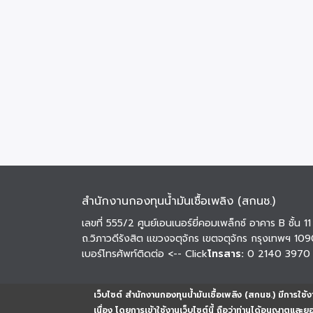
สำนักงานกองทุนน้ำมันเชื้อเพลิง (สกนช.)
เลขที่ 555/2 ศูนย์เอนเนอร์ยี่คอมเพล็กซ์ อาคาร B ชั้น 11
ถ.วิภาวดีรังสิต แขวงจตุจักร เขตจตุจักร กรุงเทพฯ 10
เบอร์โทรศัพท์ติดต่อ
<-- Click
โทรสาร:
0 2140 3970
เว็บไซต์ สำนักงานกองทุนน้ำมันเชื้อเพลิง (สกนช.) มีการใช้งา
เนื่อง โดยการเข้าใช้งานเว็บไซต์นี้ ถือว่าท่านได้อนุญาตและ