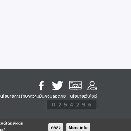
นโยบายการรักษาความมั่นคงปลอดภัย
นโยบายเว็บไซต์
254296
0
2
5
4
2
9
6
Analytic
ครั้ง
ไซต์ได้อย่างต่อ
ตกลง
More info
นช.)