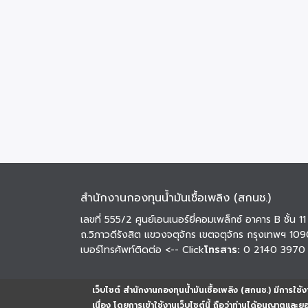
สำนักงานกองทุนน้ำมันเชื้อเพลิง (สกนช.)
เลขที่ 555/2 ศูนย์เอนเนอร์ยี่คอมเพล็กซ์ อาคาร B ชั้น 11
ถ.วิภาวดีรังสิต แขวงจตุจักร เขตจตุจักร กรุงเทพฯ 10
เบอร์โทรศัพท์ติดต่อ
<-- Click
โทรสาร:
0 2140 3970
เว็บไซต์ สำนักงานกองทุนน้ำมันเชื้อเพลิง (สกนช.) มีการใช้งา
เนื่อง โดยการเข้าใช้งานเว็บไซต์นี้ ถือว่าท่านได้อนุญาตและ