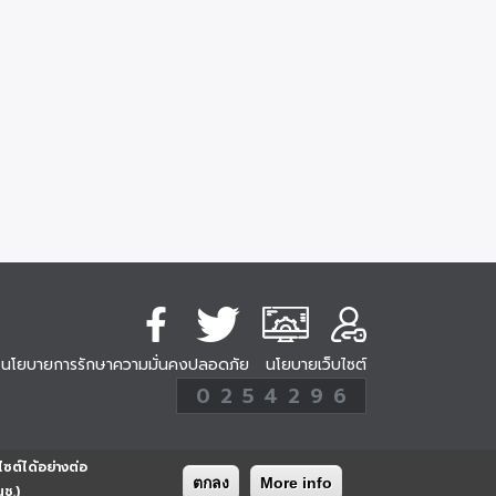
นโยบายการรักษาความมั่นคงปลอดภัย
นโยบายเว็บไซต์
254296
0
2
5
4
2
9
6
Analytic
ครั้ง
ไซต์ได้อย่างต่อ
ตกลง
More info
นช.)