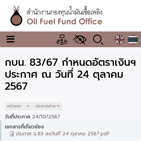
ข้าม
ไป
ยัง
เนื้อหา
หลัก
สำนักงาน
เมนู
กองทุน
เปลี่ยน
การ
น้ำมัน
กบน. 83/67 กำหนดอัตราเงินฯ
แสดง
ผล
เชื้อ
ประกาศ ณ วันที่ 24 ตุลาคม
เพลิง
2567
หน้าแรก
ประกาศต่าง ๆ
วันที่ประกาศ
24/10/2567
เอกสารที่เกี่ยวข้อง
ประกาศ ฉ.83 ลงวันที่ 24 ตุลาคม 2567.pdf