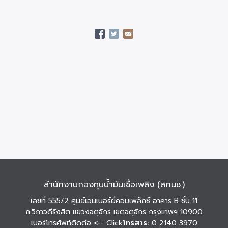
สำนักงานกองทุนน้ำมันเชื้อเพลิง (สกนช.)
เลขที่ 555/2 ศูนย์เอนเนอร์ยี่คอมเพล็กซ์ อาคาร B ชั้น 11
ถ.วิภาวดีรังสิต แขวงจตุจักร เขตจตุจักร กรุงเทพฯ 10900
เบอร์โทรศัพท์ติดต่อ
<-- Click
โทรสาร:
0 2140 3970