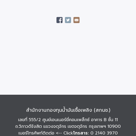
สำนักงานกองทุนน้ำมันเชื้อเพลิง (สกนช.)
เลขที่ 555/2 ศูนย์เอนเนอร์ยี่คอมเพล็กซ์ อาคาร B ชั้น 11
ถ.วิภาวดีรังสิต แขวงจตุจักร เขตจตุจักร กรุงเทพฯ 10900
เบอร์โทรศัพท์ติดต่อ
<-- Click
โทรสาร:
0 2140 3970