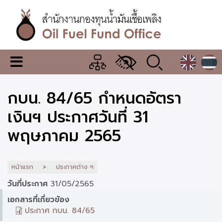
ข้าม
ไป
ยัง
เนื้อหา
หลัก
สำนักงาน
เมนู
กองทุน
เปลี่ยน
การ
น้ำมัน
กบน. 84/65 กำหนดอัตรา
แสดง
ผล
เชื้อ
เงินฯ ประกาศวันที่ 31
เพลิง
พฤษภาคม 2565
หน้าแรก
ประกาศต่าง ๆ
วันที่ประกาศ
31/05/2565
เอกสารที่เกี่ยวข้อง
ประกาศ กบน. 84/65