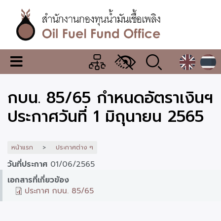
ข้าม
ไป
ยัง
เนื้อหา
หลัก
สำนักงาน
เมนู
กองทุน
เปลี่ยน
การ
น้ำมัน
กบน. 85/65 กำหนดอัตราเงินฯ
แสดง
ผล
เชื้อ
ประกาศวันที่ 1 มิถุนายน 2565
เพลิง
หน้าแรก
ประกาศต่าง ๆ
วันที่ประกาศ
01/06/2565
เอกสารที่เกี่ยวข้อง
ประกาศ กบน. 85/65