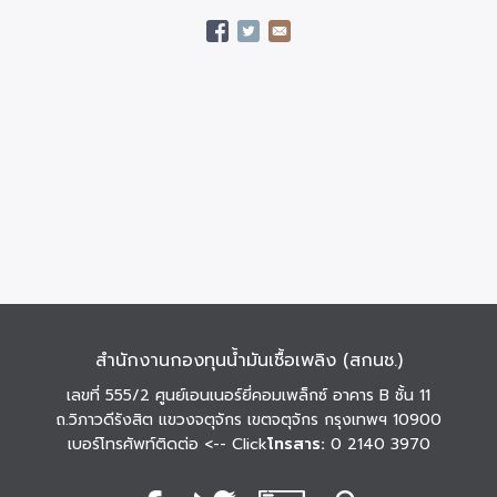
สำนักงานกองทุนน้ำมันเชื้อเพลิง (สกนช.)
เลขที่ 555/2 ศูนย์เอนเนอร์ยี่คอมเพล็กซ์ อาคาร B ชั้น 11
ถ.วิภาวดีรังสิต แขวงจตุจักร เขตจตุจักร กรุงเทพฯ 10900
เบอร์โทรศัพท์ติดต่อ
<-- Click
โทรสาร:
0 2140 3970