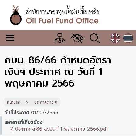
ข้าม
ไป
ยัง
เนื้อหา
หลัก
สำนักงาน
เมนู
กองทุน
เปลี่ยน
การ
น้ำมัน
กบน. 86/66 กำหนดอัตรา
แสดง
ผล
เชื้อ
เงินฯ ประกาศ ณ วันที่ 1
เพลิง
พฤษภาคม 2566
หน้าแรก
ประกาศต่าง ๆ
วันที่ประกาศ
01/05/2566
เอกสารที่เกี่ยวข้อง
ประกาศ ฉ.86 ลงวันที่ 1 พฤษภาคม 2566.pdf