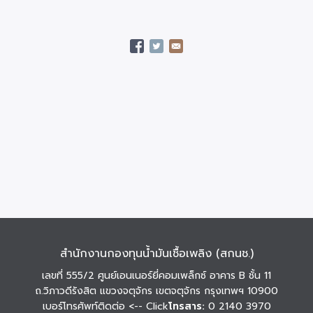
สำนักงานกองทุนน้ำมันเชื้อเพลิง (สกนช.)
เลขที่ 555/2 ศูนย์เอนเนอร์ยี่คอมเพล็กซ์ อาคาร B ชั้น 11
ถ.วิภาวดีรังสิต แขวงจตุจักร เขตจตุจักร กรุงเทพฯ 10900
เบอร์โทรศัพท์ติดต่อ
<-- Click
โทรสาร:
0 2140 3970