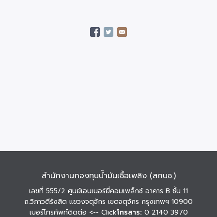
สำนักงานกองทุนน้ำมันเชื้อเพลิง (สกนช.)
เลขที่ 555/2 ศูนย์เอนเนอร์ยี่คอมเพล็กซ์ อาคาร B ชั้น 11
ถ.วิภาวดีรังสิต แขวงจตุจักร เขตจตุจักร กรุงเทพฯ 10900
เบอร์โทรศัพท์ติดต่อ
<-- Click
โทรสาร:
0 2140 3970