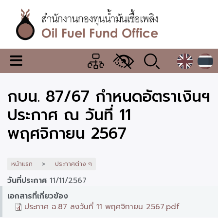
ข้าม
ไป
ยัง
เนื้อหา
หลัก
สำนักงาน
เมนู
กองทุน
เปลี่ยน
การ
น้ำมัน
กบน. 87/67 กำหนดอัตราเงินฯ
แสดง
ผล
เชื้อ
ประกาศ ณ วันที่ 11
เพลิง
พฤศจิกายน 2567
หน้าแรก
ประกาศต่าง ๆ
วันที่ประกาศ
11/11/2567
เอกสารที่เกี่ยวข้อง
ประกาศ ฉ.87 ลงวันที่ 11 พฤศจิกายน 2567.pdf