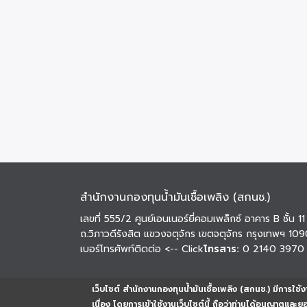
สำนักงานกองทุนน้ำมันเชื้อเพลิง (สกนช.)
เลขที่ 555/2 ศูนย์เอนเนอร์ยี่คอมเพล็กซ์ อาคาร B ชั้น 11
ถ.วิภาวดีรังสิต แขวงจตุจักร เขตจตุจักร กรุงเทพฯ 10
เบอร์โทรศัพท์ติดต่อ
<-- Click
โทรสาร:
0 2140 3970
เว็บไซต์ สำนักงานกองทุนน้ำมันเชื้อเพลิง (สกนช.) มีการใช้งา
เนื่อง โดยการเข้าใช้งานเว็บไซต์นี้ ถือว่าท่านได้อนุญาตและ