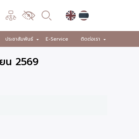
เมนู
เปลี่ยน
การ
แสดง
ประชาสัมพันธ์
E-Service
ติดต่อเรา
+
+
+
ผล
นายน 2569