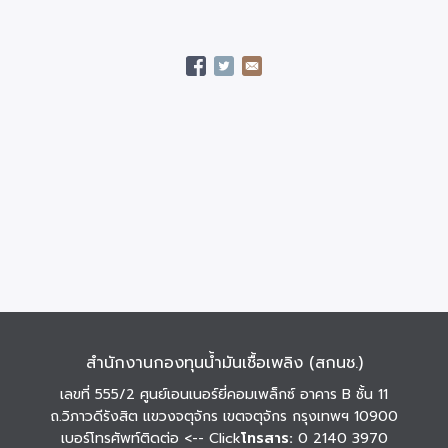
สำนักงานกองทุนน้ำมันเชื้อเพลิง (สกนช.)
เลขที่ 555/2 ศูนย์เอนเนอร์ยี่คอมเพล็กซ์ อาคาร B ชั้น 11
ถ.วิภาวดีรังสิต แขวงจตุจักร เขตจตุจักร กรุงเทพฯ 10900
เบอร์โทรศัพท์ติดต่อ
<-- Click
โทรสาร:
0 2140 3970