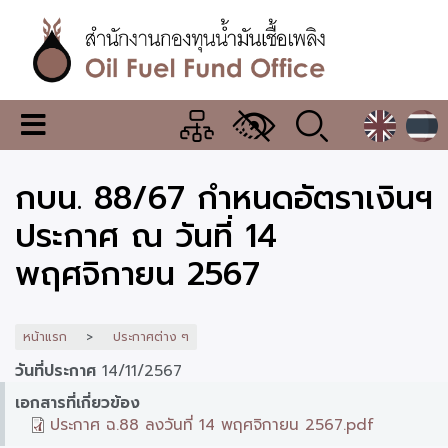
ข้าม
ไป
ยัง
เนื้อหา
หลัก
สำนักงาน
เมนู
กองทุน
เปลี่ยน
การ
น้ำมัน
กบน. 88/67 กำหนดอัตราเงินฯ
แสดง
ผล
เชื้อ
ประกาศ ณ วันที่ 14
เพลิง
พฤศจิกายน 2567
หน้าแรก
ประกาศต่าง ๆ
วันที่ประกาศ
14/11/2567
เอกสารที่เกี่ยวข้อง
ประกาศ ฉ.88 ลงวันที่ 14 พฤศจิกายน 2567.pdf