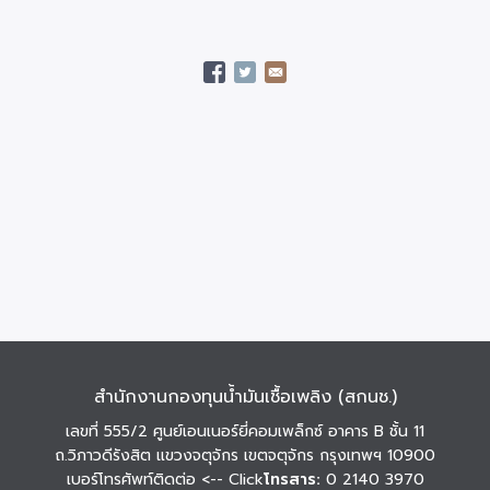
สำนักงานกองทุนน้ำมันเชื้อเพลิง (สกนช.)
เลขที่ 555/2 ศูนย์เอนเนอร์ยี่คอมเพล็กซ์ อาคาร B ชั้น 11
ถ.วิภาวดีรังสิต แขวงจตุจักร เขตจตุจักร กรุงเทพฯ 10900
เบอร์โทรศัพท์ติดต่อ
<-- Click
โทรสาร:
0 2140 3970