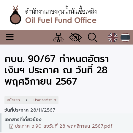
ข้าม
ไป
ยัง
เนื้อหา
หลัก
สำนักงาน
เมนู
กองทุน
เปลี่ยน
การ
น้ำมัน
กบน. 90/67 กำหนดอัตรา
แสดง
ผล
เชื้อ
เงินฯ ประกาศ ณ วันที่ 28
เพลิง
พฤศจิกายน 2567
หน้าแรก
ประกาศต่าง ๆ
วันที่ประกาศ
28/11/2567
เอกสารที่เกี่ยวข้อง
ประกาศ ฉ.90 ลงวันที่ 28 พฤศจิกายน 2567.pdf