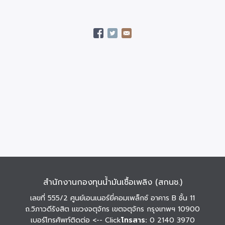
สำนักงานกองทุนน้ำมันเชื้อเพลิง (สกนช.)
เลขที่ 555/2 ศูนย์เอนเนอร์ยี่คอมเพล็กซ์ อาคาร B ชั้น 11
ถ.วิภาวดีรังสิต แขวงจตุจักร เขตจตุจักร กรุงเทพฯ 10900
เบอร์โทรศัพท์ติดต่อ
<-- Click
โทรสาร:
0 2140 3970