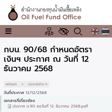
ข้าม
ไป
ยัง
เนื้อหา
หลัก
สำนักงาน
เมนู
กองทุน
เปลี่ยน
การ
น้ำมัน
กบน. 90/68 กำหนดอัตรา
แสดง
ผล
เชื้อ
เงินฯ ประกาศ ณ วันที่ 12
เพลิง
ธันวาคม 2568
หน้าแรก
ประกาศต่าง ๆ
วันที่ประกาศ
12/12/2568
เอกสารที่เกี่ยวข้อง
ประกาศ ฉ.90 ลงวันที่ 12 ธันวาคม 2568.pdf