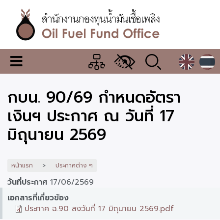
ข้าม
ไป
ยัง
เนื้อหา
หลัก
สำนักงาน
เมนู
กองทุน
เปลี่ยน
การ
น้ำมัน
กบน. 90/69 กำหนดอัตรา
แสดง
ผล
เชื้อ
เงินฯ ประกาศ ณ วันที่ 17
เพลิง
มิถุนายน 2569
หน้าแรก
ประกาศต่าง ๆ
วันที่ประกาศ
17/06/2569
เอกสารที่เกี่ยวข้อง
ประกาศ ฉ.90 ลงวันที่ 17 มิถุนายน 2569.pdf