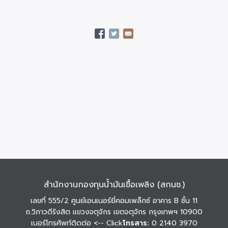
สำนักงานกองทุนน้ำมันเชื้อเพลิง (สกนช.)
เลขที่ 555/2 ศูนย์เอนเนอร์ยี่คอมเพล็กซ์ อาคาร B ชั้น 11
ถ.วิภาวดีรังสิต แขวงจตุจักร เขตจตุจักร กรุงเทพฯ 10900
เบอร์โทรศัพท์ติดต่อ
<-- Click
โทรสาร:
0 2140 3970