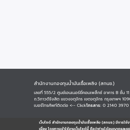
สำนักงานกองทุนน้ำมันเชื้อเพลิง (สกนช.)
เลขที่ 555/2 ศูนย์เอนเนอร์ยี่คอมเพล็กซ์ อาคาร B ชั้น 11
ถ.วิภาวดีรังสิต แขวงจตุจักร เขตจตุจักร กรุงเทพฯ 10
เบอร์โทรศัพท์ติดต่อ
<-- Click
โทรสาร:
0 2140 3970
เว็บไซต์ สำนักงานกองทุนน้ำมันเชื้อเพลิง (สกนช.) มีการใช้งา
เนื่อง โดยการเข้าใช้งานเว็บไซต์นี้ ถือว่าท่านได้อนุญาตและ