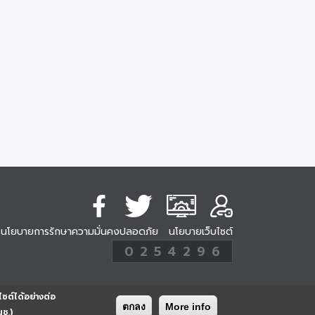
นโยบายการรักษาความมั่นคงปลอดภัย
นโยบายเว็บไซต์
254296
0
2
5
4
2
9
6
Analytic
ครั้ง
ไซต์ได้อย่างต่อ
ตกลง
More info
นช.)