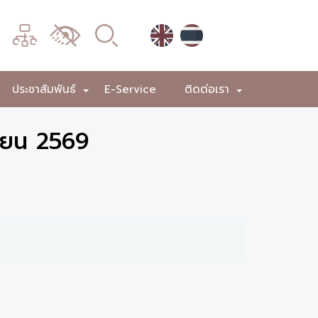
เมนู
เปลี่ยน
การ
แสดง
ประชาสัมพันธ์
E-Service
ติดต่อเรา
+
+
+
ผล
นายน 2569